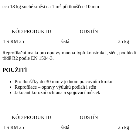
2
cca 18 kg suché směsi na 1 m
při tloušťce 10 mm
KÓD PRODUKTU
ODSTÍN
TS RM 25
šedá
25 kg
Reprofilační malta pro opravy mnoha typů konstrukcí, stěn, podhled
třídě R2 podle EN 1504-3.
POUŽITÍ
Pro tloušťky do 30 mm v jednom pracovním kroku
Reprofilace – opravy výtluků podlah i stěn
Jako antikorozní ochrana a spojovací můstek
KÓD PRODUKTU
ODSTÍN
TS RM 25
šedá
25 kg