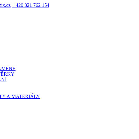
ix.cz
+ 420 321 762 154
KAMENE
TĚRKY
ÁNÍ
TY A MATERIÁLY