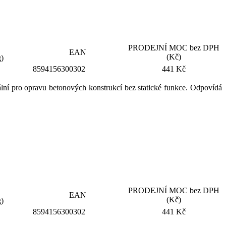
PRODEJNÍ MOC bez DPH
EAN
(Kč)
g)
8594156300302
441 Kč
ální pro opravu betonových konstrukcí bez statické funkce. Odpovídá
PRODEJNÍ MOC bez DPH
EAN
(Kč)
g)
8594156300302
441 Kč