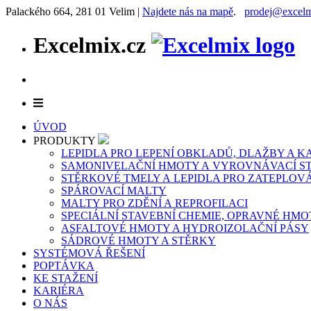
Palackého 664, 281 01 Velim |
Najdete nás na mapě
.
prodej@excelm
Excelmix.cz
ÚVOD
PRODUKTY
LEPIDLA PRO LEPENÍ OBKLADŮ, DLAŽBY A 
SAMONIVELAČNÍ HMOTY A VYROVNÁVACÍ S
STĚRKOVÉ TMELY A LEPIDLA PRO ZATEPLOV
SPÁROVACÍ MALTY
MALTY PRO ZDĚNÍ A REPROFILACI
SPECIÁLNÍ STAVEBNÍ CHEMIE, OPRAVNÉ HMO
ASFALTOVÉ HMOTY A HYDROIZOLAČNÍ PÁSY
SÁDROVÉ HMOTY A STĚRKY
SYSTÉMOVÁ ŘEŠENÍ
POPTÁVKA
KE STAŽENÍ
KARIÉRA
O NÁS