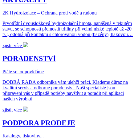
2K Hydroizolace – Ochrana proti vodě a radonu
Prvotřídní dvousložková hydroizolační hmota, nanášená v tekutém
stavu, se schopností přemostit trhliny při velmi nízké teplotě až -20
°C, odolná při kontaktu s chlorovanou vodou (bazény), tlakovou…
zjistit více
PORADENSTVÍ
Ptáte se, odpovídáme
DOBRÁ RADA odborníka vám ulehčí práci. Klademe důraz na
kvalitní servis a odborné poradenství. Naši specialisté jsou
připraveni vás v případě potřeby navštívit a poradit při aplikaci
našich výrobků.
zjistit více
PODPORA PRODEJE
Katalogy, tiskoviny...