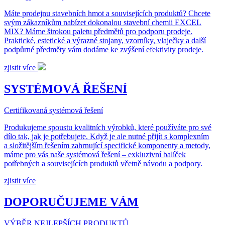
Máte prodejnu stavebních hmot a souvisejících produktů? Chcete
svým zákazníkům nabízet dokonalou stavební chemii EXCEL
MIX? Máme širokou paletu předmětů pro podporu prodeje.
Praktické, estetické a výrazné stojany, vzorníky, vlaječky a další
podpůrné předměty vám dodáme ke zvýšení efektivity prodeje.
zjistit více
SYSTÉMOVÁ ŘEŠENÍ
Certifikovaná systémová řešení
Produkujeme spoustu kvalitních výrobků, které používáte pro své
dílo tak, jak je potřebujete. Když je ale nutné přijít s komplexním
a složitějším řešením zahrnující specifické komponenty a metody,
máme pro vás naše systémová řešení – exkluzivní balíček
potřebných a souvisejících produktů včetně návodu a podpory.
zjistit více
DOPORUČUJEME VÁM
VÝBĚR NEJLEPŠÍCH PRODUKTŮ