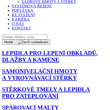
SÁDROVÉ HMOTY A STĚRKY
SYSTÉMOVÁ ŘEŠENÍ
POPTÁVKA
KE STAŽENÍ
KARIÉRA
O NÁS
KONTAKT
Hledat
LEPIDLA PRO LEPENÍ OBKLADŮ,
DLAŽBY A KAMENE
SAMONIVELAČNÍ HMOTY
A VYROVNÁVACÍ STĚRKY
STĚRKOVÉ TMELY A LEPIDLA
PRO ZATEPLOVÁNÍ
SPÁROVACÍ MALTY