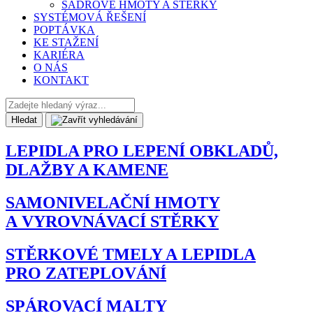
SÁDROVÉ HMOTY A STĚRKY
SYSTÉMOVÁ ŘEŠENÍ
POPTÁVKA
KE STAŽENÍ
KARIÉRA
O NÁS
KONTAKT
Hledat
LEPIDLA PRO LEPENÍ OBKLADŮ,
DLAŽBY A KAMENE
SAMONIVELAČNÍ HMOTY
A VYROVNÁVACÍ STĚRKY
STĚRKOVÉ TMELY A LEPIDLA
PRO ZATEPLOVÁNÍ
SPÁROVACÍ MALTY