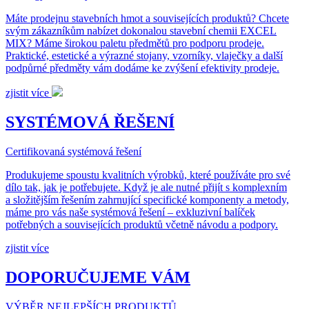
Máte prodejnu stavebních hmot a souvisejících produktů? Chcete
svým zákazníkům nabízet dokonalou stavební chemii EXCEL
MIX? Máme širokou paletu předmětů pro podporu prodeje.
Praktické, estetické a výrazné stojany, vzorníky, vlaječky a další
podpůrné předměty vám dodáme ke zvýšení efektivity prodeje.
zjistit více
SYSTÉMOVÁ ŘEŠENÍ
Certifikovaná systémová řešení
Produkujeme spoustu kvalitních výrobků, které používáte pro své
dílo tak, jak je potřebujete. Když je ale nutné přijít s komplexním
a složitějším řešením zahrnující specifické komponenty a metody,
máme pro vás naše systémová řešení – exkluzivní balíček
potřebných a souvisejících produktů včetně návodu a podpory.
zjistit více
DOPORUČUJEME VÁM
VÝBĚR NEJLEPŠÍCH PRODUKTŮ