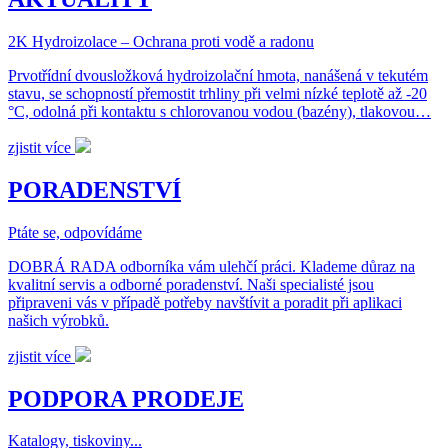
2K Hydroizolace – Ochrana proti vodě a radonu
Prvotřídní dvousložková hydroizolační hmota, nanášená v tekutém
stavu, se schopností přemostit trhliny při velmi nízké teplotě až -20
°C, odolná při kontaktu s chlorovanou vodou (bazény), tlakovou…
zjistit více
PORADENSTVÍ
Ptáte se, odpovídáme
DOBRÁ RADA odborníka vám ulehčí práci. Klademe důraz na
kvalitní servis a odborné poradenství. Naši specialisté jsou
připraveni vás v případě potřeby navštívit a poradit při aplikaci
našich výrobků.
zjistit více
PODPORA PRODEJE
Katalogy, tiskoviny...