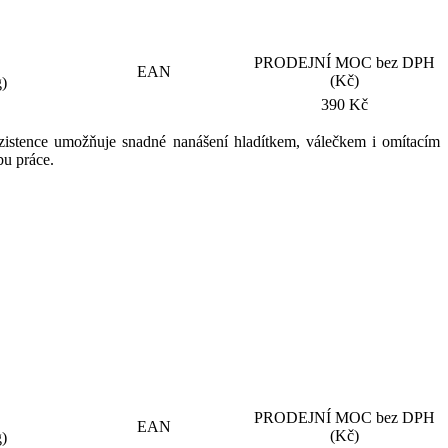
PRODEJNÍ MOC bez DPH
EAN
(Kč)
g)
390 Kč
onzistence umožňuje snadné nanášení hladítkem, válečkem i omítacím
bu práce.
PRODEJNÍ MOC bez DPH
EAN
(Kč)
g)