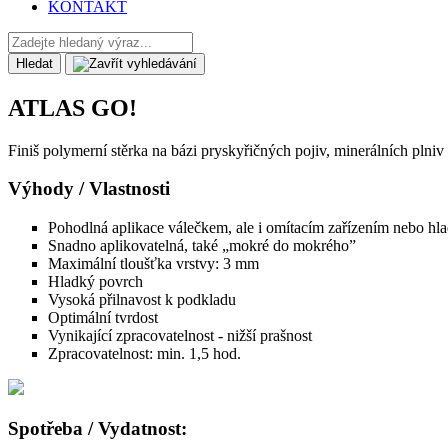
KONTAKT
Hledat
ATLAS
GO!
Finiš polymerní stěrka na bázi pryskyřičných pojiv, minerálních plniv 
Výhody / Vlastnosti
Pohodlná aplikace válečkem, ale i omítacím zařízením nebo hl
Snadno aplikovatelná, také „mokré do mokrého”
Maximální tloušťka vrstvy: 3 mm
Hladký povrch
Vysoká přilnavost k podkladu
Optimální tvrdost
Vynikající zpracovatelnost - nižší prašnost
Zpracovatelnost: min. 1,5 hod.
Spotřeba / Vydatnost: