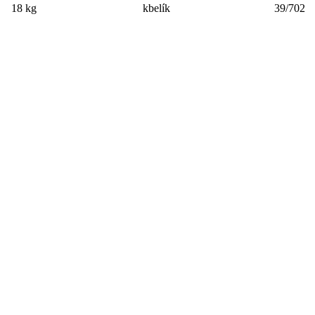
18 kg
kbelík
39/702