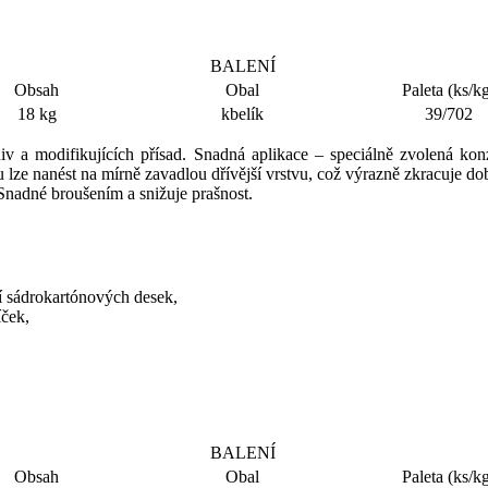
BALENÍ
Obsah
Obal
Paleta (ks/k
18 kg
kbelík
39/702
lniv a modifikujících přísad. Snadná aplikace – speciálně zvolená k
lze nanést na mírně zavadlou dřívější vrstvu, což výrazně zkracuje do
Snadné broušením a snižuje prašnost.
í sádrokartónových desek,
íček,
BALENÍ
Obsah
Obal
Paleta (ks/k