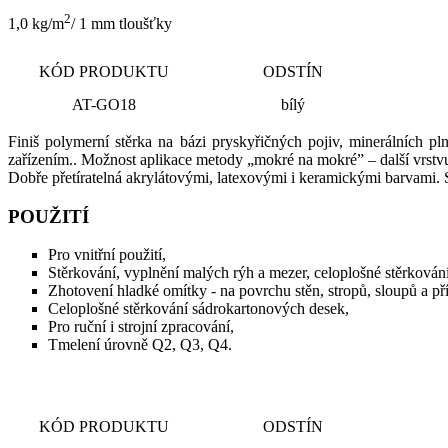
2
1,0 kg/m
/ 1 mm tloušťky
KÓD PRODUKTU
ODSTÍN
AT-GO18
bílý
Finiš polymerní stěrka na bázi pryskyřičných pojiv, minerálních p
zařízením.. Možnost aplikace metody „mokré na mokré” – další vrstvu 
Dobře přetíratelná akrylátovými, latexovými i keramickými barvami. 
POUŽITÍ
Pro vnitřní použití,
Stěrkování, vyplnění malých rýh a mezer, celoplošné stěrkován
Zhotovení hladké omítky - na povrchu stěn, stropů, sloupů a př
Celoplošné stěrkování sádrokartonových desek,
Pro ruční i strojní zpracování,
Tmelení úrovně Q2, Q3, Q4.
KÓD PRODUKTU
ODSTÍN