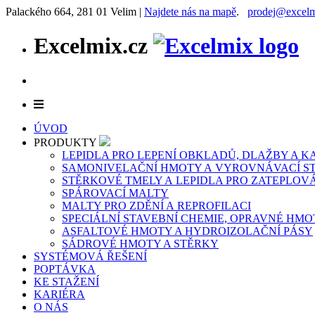
Palackého 664, 281 01 Velim |
Najdete nás na mapě
.
prodej@excelm
Excelmix.cz
ÚVOD
PRODUKTY
LEPIDLA PRO LEPENÍ OBKLADŮ, DLAŽBY A 
SAMONIVELAČNÍ HMOTY A VYROVNÁVACÍ S
STĚRKOVÉ TMELY A LEPIDLA PRO ZATEPLOV
SPÁROVACÍ MALTY
MALTY PRO ZDĚNÍ A REPROFILACI
SPECIÁLNÍ STAVEBNÍ CHEMIE, OPRAVNÉ HMO
ASFALTOVÉ HMOTY A HYDROIZOLAČNÍ PÁSY
SÁDROVÉ HMOTY A STĚRKY
SYSTÉMOVÁ ŘEŠENÍ
POPTÁVKA
KE STAŽENÍ
KARIÉRA
O NÁS