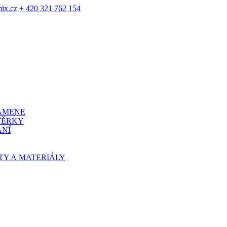
ix.cz
+ 420 321 762 154
KAMENE
TĚRKY
ÁNÍ
TY A MATERIÁLY