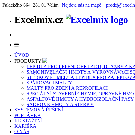
Palackého 664, 281 01 Velim |
Najdete nás na mapě
.
prodej@excelm
Excelmix.cz
ÚVOD
PRODUKTY
LEPIDLA PRO LEPENÍ OBKLADŮ, DLAŽBY A 
SAMONIVELAČNÍ HMOTY A VYROVNÁVACÍ S
STĚRKOVÉ TMELY A LEPIDLA PRO ZATEPLOV
SPÁROVACÍ MALTY
MALTY PRO ZDĚNÍ A REPROFILACI
SPECIÁLNÍ STAVEBNÍ CHEMIE, OPRAVNÉ HMO
ASFALTOVÉ HMOTY A HYDROIZOLAČNÍ PÁSY
SÁDROVÉ HMOTY A STĚRKY
SYSTÉMOVÁ ŘEŠENÍ
POPTÁVKA
KE STAŽENÍ
KARIÉRA
O NÁS