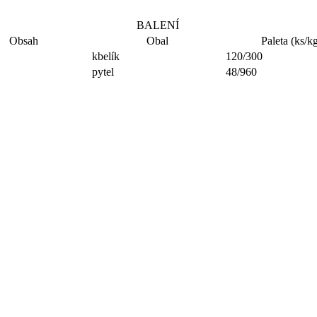
BALENÍ
Obsah
Obal
Paleta (ks/k
kbelík
120/300
pytel
48/960