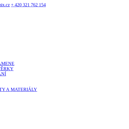
ix.cz
+ 420 321 762 154
KAMENE
TĚRKY
ÁNÍ
TY A MATERIÁLY