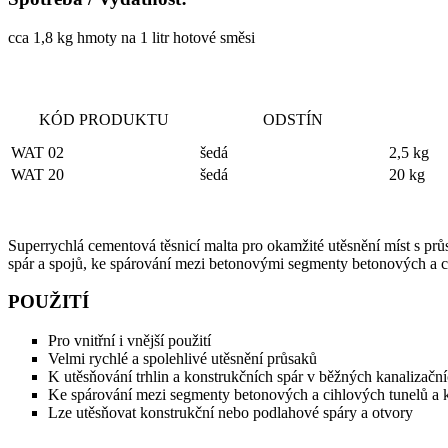
cca 1,8 kg hmoty na 1 litr hotové směsi
KÓD PRODUKTU
ODSTÍN
WAT 02
šedá
2,5 kg
WAT 20
šedá
20 kg
Superrychlá cementová těsnicí malta pro okamžité utěsnění míst s prů
spár a spojů, ke spárování mezi betonovými segmenty betonových a cih
POUŽITÍ
Pro vnitřní i vnější použití
Velmi rychlé a spolehlivé utěsnění průsaků
K utěsňování trhlin a konstrukčních spár v běžných kanalizačn
Ke spárování mezi segmenty betonových a cihlových tunelů a ko
Lze utěsňovat konstrukční nebo podlahové spáry a otvory