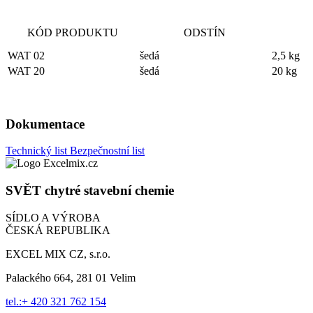
KÓD PRODUKTU
ODSTÍN
WAT 02
šedá
2,5 kg
WAT 20
šedá
20 kg
Dokumentace
Technický list
Bezpečnostní list
SVĚT
chytré stavební chemie
SÍDLO A VÝROBA
ČESKÁ REPUBLIKA
EXCEL MIX CZ, s.r.o.
Palackého 664, 281 01 Velim
tel.:+ 420 321 762 154