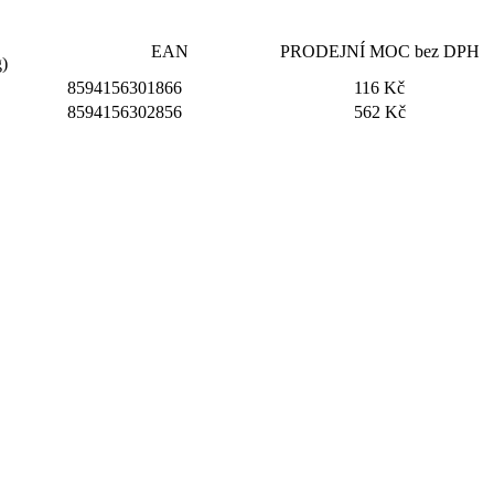
EAN
PRODEJNÍ MOC bez DPH
g)
8594156301866
116 Kč
8594156302856
562 Kč