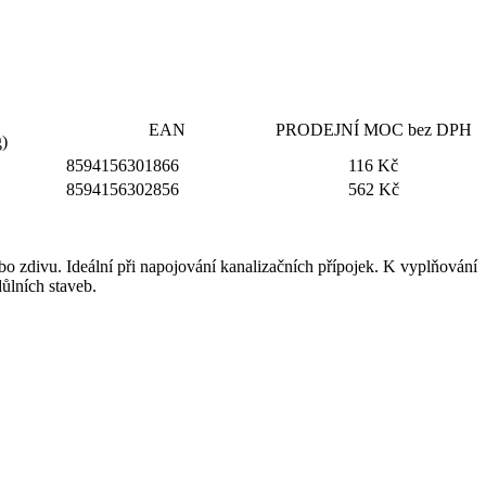
EAN
PRODEJNÍ MOC bez DPH
g)
8594156301866
116 Kč
8594156302856
562 Kč
bo zdivu. Ideální při napojování kanalizačních přípojek. K vyplňování
ůlních staveb.