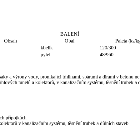
BALENÍ
Obsah
Obal
Paleta (ks/k
kbelík
120/300
pytel
48/960
saky a výrony vody, pronikající trhlinami, spárami a dírami v betonu ne
lových tunelů a kolektorů, v kanalizačním systému, těsnění trubek a d
ích přípojkách
lektorů v kanalizačním systému, těsnění trubek a důlních staveb